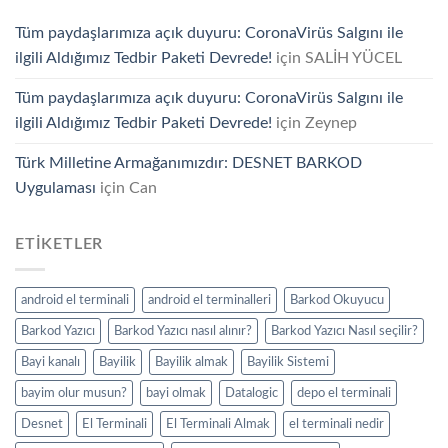
kullanmalısınız?
için
için
için
Tüm paydaşlarımıza açık duyuru: CoronaVirüs Salgını ile
ilgili Aldığımız Tedbir Paketi Devrede!
için
SALİH YÜCEL
Tüm paydaşlarımıza açık duyuru: CoronaVirüs Salgını ile
ilgili Aldığımız Tedbir Paketi Devrede!
için
Zeynep
Türk Milletine Armağanımızdır: DESNET BARKOD
Uygulaması
için
Can
ETIKETLER
android el terminali
android el terminalleri
Barkod Okuyucu
Barkod Yazıcı
Barkod Yazıcı nasıl alınır?
Barkod Yazıcı Nasıl seçilir?
Bayi kanalı
Bayilik
Bayilik almak
Bayilik Sistemi
bayim olur musun?
bayi olmak
Datalogic
depo el terminali
Desnet
El Terminali
El Terminali Almak
el terminali nedir