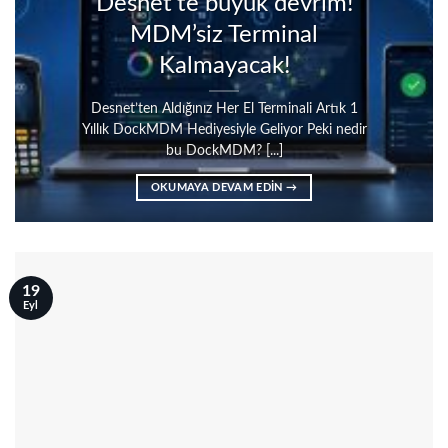
Desnet’te büyük devrim!
MDM’siz Terminal
Kalmayacak!
Desnet’ten Aldığınız Her El Terminali Artık 1
Yıllık DockMDM Hediyesiyle Geliyor Peki nedir
bu DockMDM? [...]
OKUMAYA DEVAM EDIN
→
19
Eyl