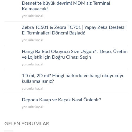
Desnet’te büyük devrim! MDM’siz Terminal
Kalmayacak!
Desnet’te
yorumlar kapalı
büyük
devrim!
Zebra TC501 & Zebra TC701 | Yapay Zeka Destekli
MDM’siz
El Terminalleri Dönemi Başladı!
Terminal
Zebra
yorumlar kapalı
Kalmayacak!
TC501
için
&
Hangi Barkod Okuyucu Size Uygun? : Depo, Üretim
Zebra
ve Lojistik İçin Doğru Cihazı Seçin
TC701
Hangi
yorumlar kapalı
|
Barkod
Yapay
Okuyucu
Zeka
1D mi, 2D mi? Hangi barkodu ve hangi okuyucuyu
Size
Destekli
kullanmalısınız?
Uygun?
El
1D
yorumlar kapalı
:
Terminalleri
mi,
Depo,
Dönemi
2D
Üretim
Depoda Kayıp ve Kaçak Nasıl Önlenir?
Başladı!
mi?
ve
için
Depoda
yorumlar kapalı
Hangi
Lojistik
Kayıp
barkodu
İçin
ve
ve
Doğru
Kaçak
GELEN YORUMLAR
hangi
Cihazı
Nasıl
okuyucuyu
Seçin
Önlenir?