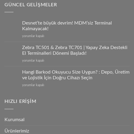
GÜNCEL GELIŞMELER
Desnet’te büyük devrim! MDM’siz Terminal
Kalmayacak!
Desnet’te
yorumlar kapalı
büyük
devrim!
Zebra TC501 & Zebra TC701 | Yapay Zeka Destekli
MDM’siz
El Terminalleri Dönemi Başladı!
Terminal
Zebra
yorumlar kapalı
Kalmayacak!
TC501
için
&
Hangi Barkod Okuyucu Size Uygun? : Depo, Üretim
Zebra
ve Lojistik İçin Doğru Cihazı Seçin
TC701
Hangi
yorumlar kapalı
|
Barkod
Yapay
Okuyucu
Zeka
Size
HIZLI ERİŞİM
Destekli
Uygun?
El
:
Terminalleri
Depo,
Dönemi
Kurumsal
Üretim
Başladı!
ve
için
Ürünlerimiz
Lojistik