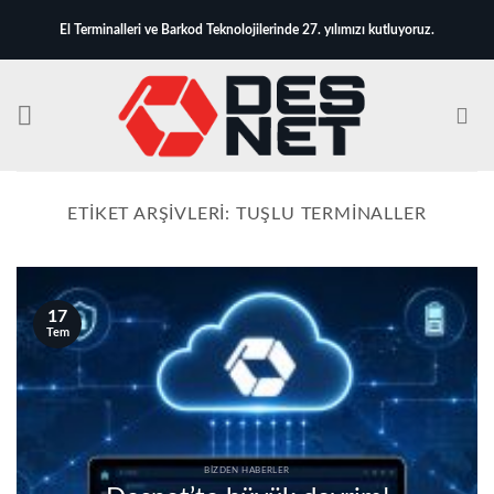
İçeriğe
El Terminalleri ve Barkod Teknolojilerinde 27. yılımızı kutluyoruz.
atla
ETIKET ARŞIVLERI:
TUŞLU TERMINALLER
17
Tem
BIZDEN HABERLER