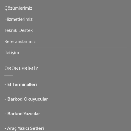
İçin
Doğru
Çözümlerimiz
Cihazı
Seçin
Hizmetlerimiz
için
Teknik Destek
Referanslarımız
İletişim
ÜRÜNLERİMİZ
-
El Terminalleri
-
Barkod Okuyucular
-
Barkod Yazıcılar
-
Araç Yazıcı Setleri