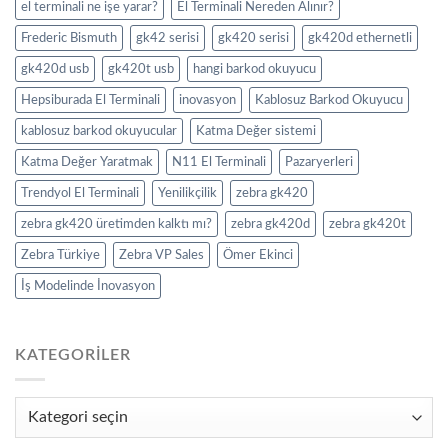
el terminali ne işe yarar?
El Terminali Nereden Alınır?
Frederic Bismuth
gk42 serisi
gk420 serisi
gk420d ethernetli
gk420d usb
gk420t usb
hangi barkod okuyucu
Hepsiburada El Terminali
inovasyon
Kablosuz Barkod Okuyucu
kablosuz barkod okuyucular
Katma Değer sistemi
Katma Değer Yaratmak
N11 El Terminali
Pazaryerleri
Trendyol El Terminali
Yenilikçilik
zebra gk420
zebra gk420 üretimden kalktı mı?
zebra gk420d
zebra gk420t
Zebra Türkiye
Zebra VP Sales
Ömer Ekinci
İş Modelinde İnovasyon
KATEGORILER
Kategoriler