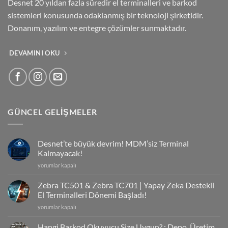
Desnet 20 yıldan fazla süredir el terminalleri ve barkod
sistemleri konusunda odaklanmış bir teknoloji şirketidir.
Donanım, yazılım ve entegre çözümler sunmaktadır.
DEVAMINI OKU
GÜNCEL GELIŞMELER
Desnet’te büyük devrim! MDM’siz Terminal
Kalmayacak!
Desnet’te
yorumlar kapalı
büyük
devrim!
Zebra TC501 & Zebra TC701 | Yapay Zeka Destekli
MDM’siz
El Terminalleri Dönemi Başladı!
Terminal
Zebra
yorumlar kapalı
Kalmayacak!
TC501
için
&
Hangi Barkod Okuyucu Size Uygun? : Depo, Üretim