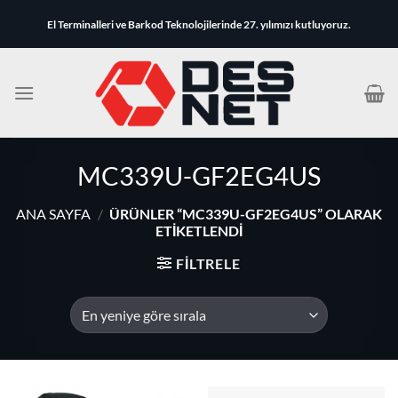
İçeriğe
El Terminalleri ve Barkod Teknolojilerinde 27. yılımızı kutluyoruz.
atla
MC339U-GF2EG4US
ANA SAYFA
/
ÜRÜNLER “MC339U-GF2EG4US” OLARAK
ETIKETLENDI
FILTRELE