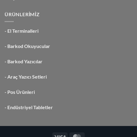
ÜRÜNLERİMİZ
-
El Terminalleri
-
Barkod Okuyucular
-
Barkod Yazıcılar
-
Araç Yazıcı Setleri
-
Pos Ürünleri
-
Endüstriyel Tabletler