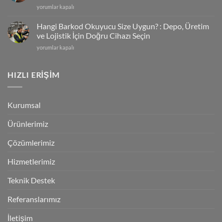
Zebra
yorumlar kapalı
Kalmayacak!
TC501
için
&
Hangi Barkod Okuyucu Size Uygun? : Depo, Üretim
Zebra
ve Lojistik İçin Doğru Cihazı Seçin
TC701
Hangi
yorumlar kapalı
|
Barkod
Yapay
Okuyucu
Zeka
Size
HIZLI ERİŞİM
Destekli
Uygun?
El
:
Terminalleri
Depo,
Dönemi
Kurumsal
Üretim
Başladı!
ve
için
Ürünlerimiz
Lojistik
İçin
Doğru
Çözümlerimiz
Cihazı
Seçin
Hizmetlerimiz
için
Teknik Destek
Referanslarımız
İletişim