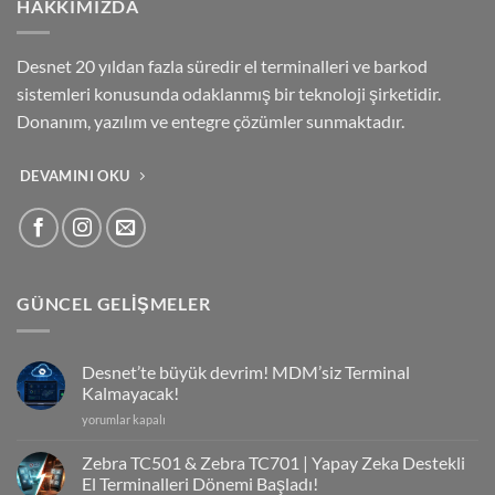
HAKKIMIZDA
Desnet 20 yıldan fazla süredir el terminalleri ve barkod
sistemleri konusunda odaklanmış bir teknoloji şirketidir.
Donanım, yazılım ve entegre çözümler sunmaktadır.
DEVAMINI OKU
GÜNCEL GELIŞMELER
Desnet’te büyük devrim! MDM’siz Terminal
Kalmayacak!
Desnet’te
yorumlar kapalı
büyük
devrim!
Zebra TC501 & Zebra TC701 | Yapay Zeka Destekli
MDM’siz
El Terminalleri Dönemi Başladı!
Terminal