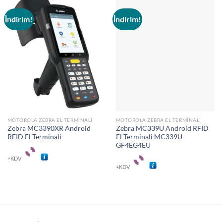
İndirim!
İndirim!
MOTOROLA ZEBRA EL TERMINALI
MOTOROLA ZEBRA EL TERMINALI
Zebra MC3390XR Android
Zebra MC339U Android RFID
RFID El Terminali
El Terminali MC339U-
GF4EG4EU
+KDV
+KDV