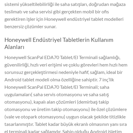
sistemi yükseltilebilirliği ile saha satışları, doğrudan mağaza
teslimatı ve saha servisi gibi gerçekten mobil bir ofis
gerektiren işler için Honeywell endüstriyel tablet modelleri
benzersiz çözümler sunar.
Honeywell Endüstriyel Tabletlerin Kullanım
Alanları
Honeywell ScanPal EDA70 Tablet/El Terminali sağlamlığı,
güvenilirliği, hızlı veri erişimi ve çoklu görevleri hem hızlı hem
sorunsuz gerçekleştirmesi nedeniyle hafif, sağlam, ideal bir
Android tablet modeli olma özelliğine sahiptir. 7 inç’lik
Honeywell ScanPal EDA70 Tablet/El Terminali; saha
uygulamaları( saha servis otomasyonu ve saha satış
otomasyonu), kapalı alan çözümleri (demirbaş takip
otomasyonu ve üretim takip otomasyonu) ile özel çözümlere
(vale ve otopark otomasyonu) uygun olacak şekilde titizlikle
tasarlanmıştır. Tablet kadar büyük ekranlı olmasının yanı sıra
el terminali kadar sağlamdır. Sahip olduğu Android işletim