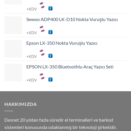
+KDV
Sewoo ADP400 LK-D10 Nokta Vuruşlu Yazıcı
+KDV
Epson LX-350 Nokta Vuruşlu Yazıcı
+KDV
EPSON LX-350 Bluetoothlu Araç Yazıcı Seti
+KDV
HAKKIMIZDA
Desnet 20 yıldan fazla süredir el terminalleri ve barkod
sistemleri konusunda odaklanmış bir teknoloji şirketidir.