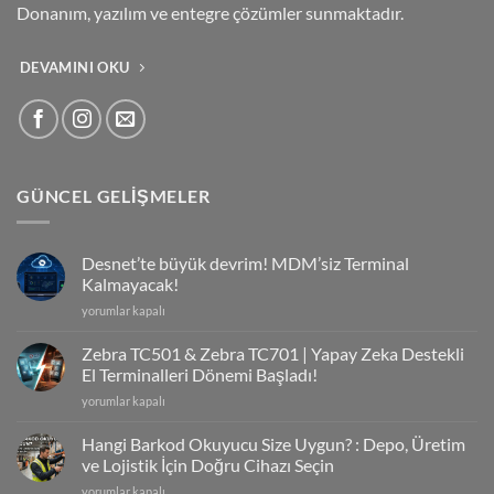
Donanım, yazılım ve entegre çözümler sunmaktadır.
DEVAMINI OKU
GÜNCEL GELIŞMELER
Desnet’te büyük devrim! MDM’siz Terminal
Kalmayacak!
Desnet’te
yorumlar kapalı
büyük
devrim!
Zebra TC501 & Zebra TC701 | Yapay Zeka Destekli
MDM’siz
El Terminalleri Dönemi Başladı!
Terminal
Zebra
yorumlar kapalı
Kalmayacak!
TC501
için
&
Hangi Barkod Okuyucu Size Uygun? : Depo, Üretim
Zebra
ve Lojistik İçin Doğru Cihazı Seçin
TC701
Hangi
yorumlar kapalı
|