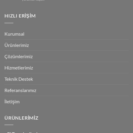
Barkod
Yapay
Okuyucu
Zeka
Size
HIZLI ERİŞİM
Destekli
Uygun?
El
:
Terminalleri
Depo,
Dönemi
Kurumsal
Üretim
Başladı!
ve
için
Ürünlerimiz
Lojistik
İçin
Doğru
Çözümlerimiz
Cihazı
Seçin
Hizmetlerimiz
için
Teknik Destek
Referanslarımız
İletişim
ÜRÜNLERİMİZ