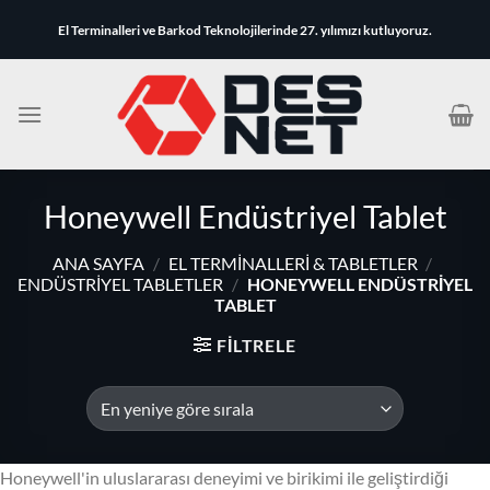
İçeriğe
El Terminalleri ve Barkod Teknolojilerinde 27. yılımızı kutluyoruz.
atla
Honeywell Endüstriyel Tablet
ANA SAYFA
/
EL TERMINALLERI & TABLETLER
/
ENDÜSTRIYEL TABLETLER
/
HONEYWELL ENDÜSTRIYEL
TABLET
FILTRELE
Honeywell'in uluslararası deneyimi ve birikimi ile geliştirdiği