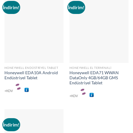
İndirim!
İndirim!
HONEYWELL ENDÜSTRIYEL TABLET
HONEYWELL EL TERMINALI
Honeywell EDA10A Android
Honeywell EDA71 WWAN
Endüstriyel Tablet
DataOnly 4GB/64GB GMS
Endüstriyel Tablet
+KDV
+KDV
İndirim!