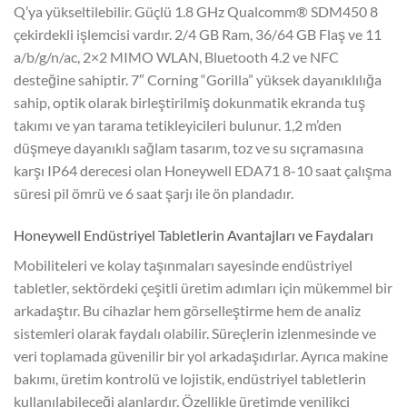
Q’ya yükseltilebilir. Güçlü 1.8 GHz Qualcomm® SDM450 8
çekirdekli işlemcisi vardır. 2/4 GB Ram, 36/64 GB Flaş ve 11
a/b/g/n/ac, 2×2 MIMO WLAN, Bluetooth 4.2 ve NFC
desteğine sahiptir. 7″ Corning “Gorilla” yüksek dayanıklılığa
sahip, optik olarak birleştirilmiş dokunmatik ekranda tuş
takımı ve yan tarama tetikleyicileri bulunur. 1,2 m’den
düşmeye dayanıklı sağlam tasarım, toz ve su sıçramasına
karşı IP64 derecesi olan Honeywell EDA71 8-10 saat çalışma
süresi pil ömrü ve 6 saat şarjı ile ön plandadır.
Honeywell Endüstriyel Tabletlerin Avantajları ve Faydaları
Mobiliteleri ve kolay taşınmaları sayesinde endüstriyel
tabletler, sektördeki çeşitli üretim adımları için mükemmel bir
arkadaştır. Bu cihazlar hem görselleştirme hem de analiz
sistemleri olarak faydalı olabilir. Süreçlerin izlenmesinde ve
veri toplamada güvenilir bir yol arkadaşıdırlar. Ayrıca makine
bakımı, üretim kontrolü ve lojistik, endüstriyel tabletlerin
kullanılabileceği alanlardır. Özellikle üretimde yenilikçi