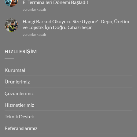
El Terminalleri Dönemi Başladı!
Terminal
Zebra
yorumlar kapalı
Kalmayacak!
TC501
için
&
Hangi Barkod Okuyucu Size Uygun? : Depo, Üretim
Zebra
ve Lojistik İçin Doğru Cihazı Seçin
TC701
Hangi
yorumlar kapalı
|
Barkod
Yapay
Okuyucu
Zeka
Size
HIZLI ERİŞİM
Destekli
Uygun?
El
:
Terminalleri
Depo,
Dönemi
Kurumsal
Üretim
Başladı!
ve
için
Ürünlerimiz
Lojistik
İçin
Doğru
Çözümlerimiz
Cihazı
Seçin
Hizmetlerimiz
için
Teknik Destek
Referanslarımız