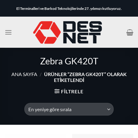
İçeriğe
El Terminalleri ve Barkod Teknolojilerinde 27. yılımızı kutluyoruz.
atla
Zebra GK420T
ANA SAYFA
/
ÜRÜNLER “ZEBRA GK420T” OLARAK
ETIKETLENDI
FILTRELE