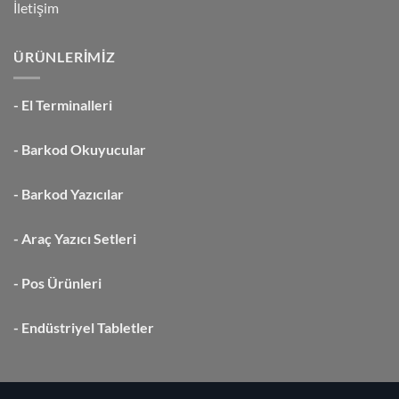
İletişim
ÜRÜNLERİMİZ
-
El Terminalleri
-
Barkod Okuyucular
-
Barkod Yazıcılar
-
Araç Yazıcı Setleri
-
Pos Ürünleri
-
Endüstriyel Tabletler