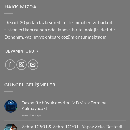
HAKKIMIZDA
Desnet 20 yıldan fazla süredir el terminalleri ve barkod
sistemleri konusunda odaklanmış bir teknoloji şirketidir.
Donanım, yazılım ve entegre çözümler sunmaktadır.
DEVAMINI OKU
GÜNCEL GELIŞMELER
Desnet’te büyük devrim! MDM’siz Terminal
Kalmayacak!
Desnet’te
yorumlar kapalı
büyük
devrim!
Zebra TC501 & Zebra TC701 | Yapay Zeka Destekli
MDM’siz