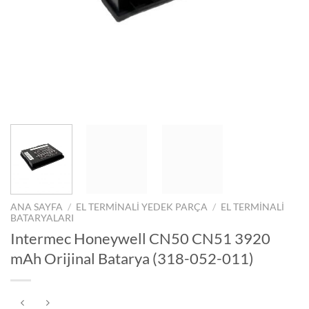
ANA SAYFA
/
EL TERMINALI YEDEK PARÇA
/
EL TERMINALI
BATARYALARI
Intermec Honeywell CN50 CN51 3920
mAh Orijinal Batarya (318-052-011)