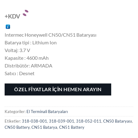
+KDV
Intermec Honeywell CN50/CN51 Bataryası
Batarya tipi : Lithium Ion
Voltaj: 3.7 V
Kapasite : 4600 mAh
Distribütör: ARMADA
Satıcı : Desnet
ÖZEL FİYATLAR İÇİN HEMEN ARAYIN
Kategoriler:
El Terminali Bataryaları
Etiketler:
318-038-001
,
318-039-001
,
318-052-011
,
CN50 Bataryası
,
CN50 Battery
,
CN51 Batarya
,
CN51 Battery