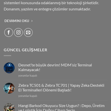
sistemleri konusunda odaklanmış bir teknoloji şirketidir.
Donanım, yazılım ve entegre çözümler sunmaktadır.
DEVAMINI OKU
GÜNCEL GELIŞMELER
Desnet’te büyük devrim! MDM’siz Terminal
Kalmayacak!
Desnet’te
yorumlar kapalı
büyük
devrim!
Zebra TC501 & Zebra TC701 | Yapay Zeka Destekli
MDM’siz
El Terminalleri Dönemi Başladı!
Terminal
Zebra
yorumlar kapalı
Kalmayacak!
TC501
için
&
Hangi Barkod Okuyucu Size Uygun? : Depo, Üretim
Zebra
ve Lojistik İçin Doğru Cihazı Seçin