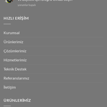
TC701
Hangi
yorumlar kapalı
|
Barkod
Yapay
Okuyucu
Zeka
Size
HIZLI ERİŞİM
Destekli
Uygun?
El
:
Terminalleri
Depo,
Dönemi
Kurumsal
Üretim
Başladı!
ve
için
Ürünlerimiz
Lojistik
İçin
Doğru
Çözümlerimiz
Cihazı
Seçin
Hizmetlerimiz
için
Teknik Destek
Referanslarımız
İletişim
ÜRÜNLERİMİZ