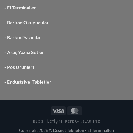
-
El Terminalleri
-
Barkod Okuyucular
-
Barkod Yazıcılar
-
Araç Yazıcı Setleri
-
Pos Ürünleri
-
Endüstriyel Tabletler
BLOG
İLETIŞIM
REFERANSLARIMIZ
Copyright 2026 ©
Desnet Teknoloji - El Terminalleri