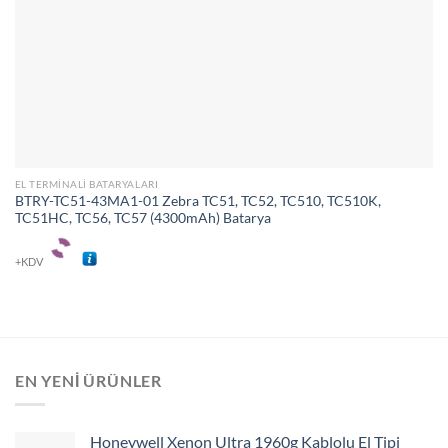
EL TERMINALI BATARYALARI
BTRY-TC51-43MA1-01 Zebra TC51, TC52, TC510, TC510K,
TC51HC, TC56, TC57 (4300mAh) Batarya
+KDV
EN YENI ÜRÜNLER
Honeywell Xenon Ultra 1960g Kablolu El Tipi