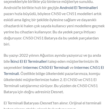
seçenekleriyle birlikte yüz binlerce müşteriye sunuldu.
Android’le birlikte hızlı bir geçişle
Android El Terminalleri
pazarı hızla büyüdü, böylece CN50 ve CN51 modelleri artık
eskidi ama ilginç bir şekilde öylesine sağlam ve dayanıklı
cihazlardı ki halen çok sayıda kullanıcı yeni modellere geçmek
yerine bu cihazları kullanıyor. Bu da yedek parça ihtiyacı
doğuruyor. CN50 CN51 Batarya da bu yedek parçalardan
biri.
Bu yazıyı 2022 yılının Ağustos ayında yazıyoruz ve şu anda
bile
İkinci El El Terminalleri
talep eden müşterilerimizin ilk
seçenekleri
Intermec CN50 El Terminali
ve
Intermec CN51 El
Terminali
. Özellikle bölge ülkelerdeki pazarlarımıza, komşu
ülkelerdeki müşterilerimize halen 2. El CN50 ve CN51 El
Terminali satışlarımız sürüyor. Bu yüzden de CN50 CN51
Batarya için doğru adresiniz Desnet.
El Terminali Bataryası Desnet’ten alınır. Orijinal el terminali
bataryalarını stoklu olarak bulunduruyoruz.